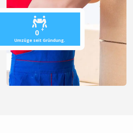
+
0
Umzüge seit Gründung.