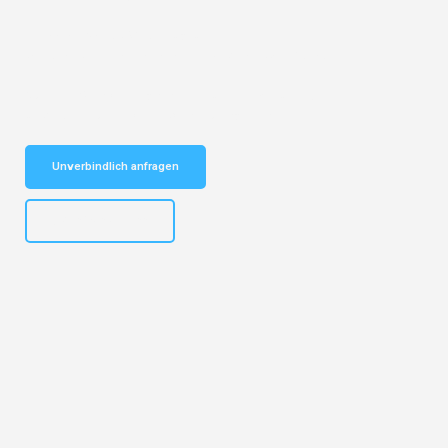
Entdecken Sie das
#1 Umzugsunternehmen in Essen
– Ihr
vertrauenswürdiger Begleiter für Umzüge Essen Oradea!
Schnelle Antwort in garantiert unter 2 Minuten: Jetzt
unverbindlichen Kostenvoranschlag erhalten!
Unverbindlich anfragen
+4915792644499