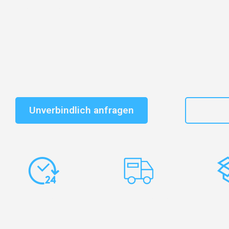
Entdecken Sie das
#1 Umzugsunternehmen in Essen
–
vertrauenswürdiger Begleiter für Umzüge Essen Debre
Schnelle Antwort in garantiert unter 2 Minuten: Jet
unverbindlichen Kostenvoranschlag erhalten!
Unverbindlich anfragen
+49
Express-
Europaweite
Ko
Abwicklung
Transporte
Ve