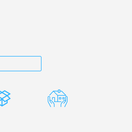
 Ihr
cen!
zt
15792644499
stenlose
Erfahrene
rpackung
Umzugsprofis