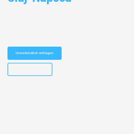
Entdecken Sie das
#1 Umzugsunternehmen in Essen
– Ihr
vertrauenswürdiger Begleiter für Umzüge Essen Cluj-Napoca!
Schnelle Antwort in garantiert unter 2 Minuten: Jetzt
unverbindlichen Kostenvoranschlag erhalten!
Unverbindlich anfragen
+4915792644499