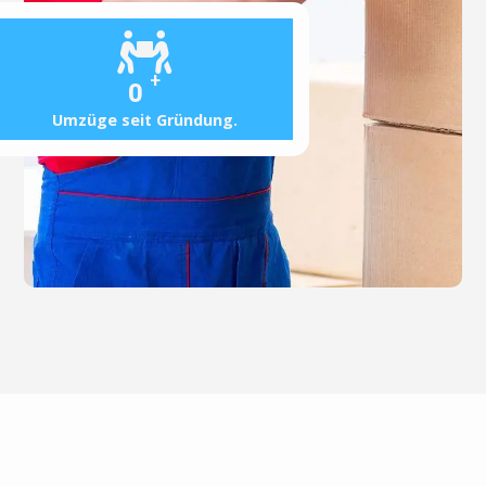
+
0
Umzüge seit Gründung.