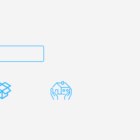
zt
15792644499
stenlose
Erfahrene
rpackung
Umzugsprofis