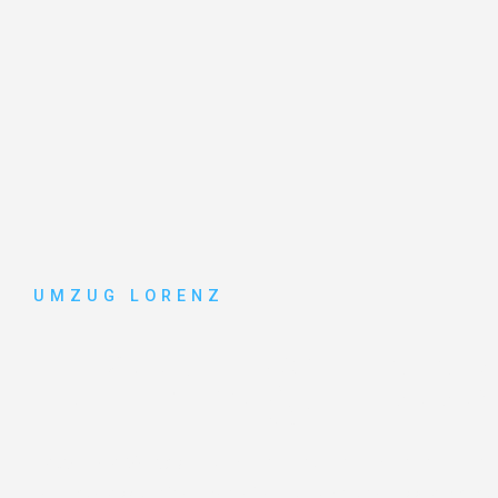
UMZUG LORENZ
Umzug Ess
Entdecken Sie das
#1 Umzugsunternehmen in Essen
–
vertrauenswürdiger Begleiter für Umzüge Essen Bacau