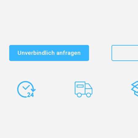
Schnelle Antwort in garantiert unter 2 Minuten: Jet
unverbindlichen Kostenvoranschlag erhalten!
Unverbindlich anfragen
+49
Express-
Europaweite
Ko
Abwicklung
Transporte
Ve