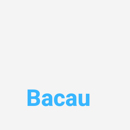
en
Bacau
 Ihr
!