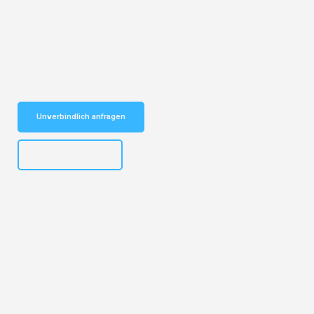
Entdecken Sie das
#1 Umzugsunternehmen in Essen
– Ihr
vertrauenswürdiger Begleiter für Seniorenumzug Essen!
Schnelle Antwort in garantiert unter 2 Minuten: Jetzt
unverbindlichen Seniorenumzug-Kostenvoranschlag erhalten!
Unverbindlich anfragen
+4915792644499