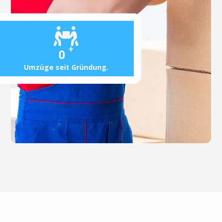
+
0
Umzüge seit Gründung.