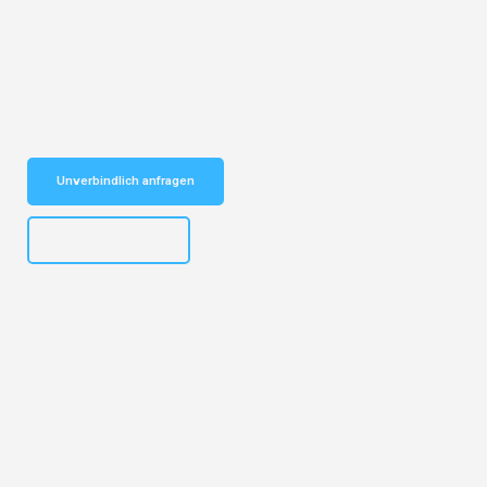
Entdecken Sie das
#1 Umzugsunternehmen in Essen
– Ihr
vertrauenswürdiger Begleiter für Umzüge Essen York!
Schnelle Antwort in garantiert unter 2 Minuten: Jetzt
unverbindlichen Kostenvoranschlag erhalten!
Unverbindlich anfragen
+4915792644499