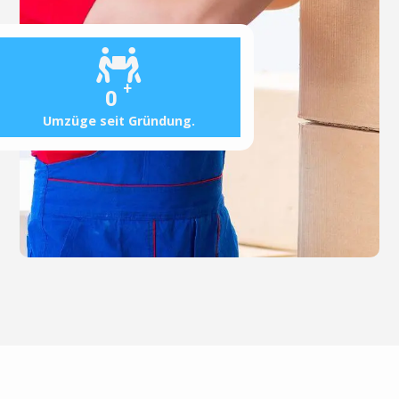
+
0
Umzüge seit Gründung.