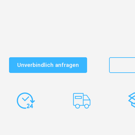
Entdecken Sie das
#1 Umzugsunternehmen in Essen
–
vertrauenswürdiger Begleiter für Umzüge Essen South
Schnelle Antwort in garantiert unter 2 Minuten: Jet
unverbindlichen Kostenvoranschlag erhalten!
Unverbindlich anfragen
+49
Express-
Europaweite
Ko
Abwicklung
Transporte
Ve