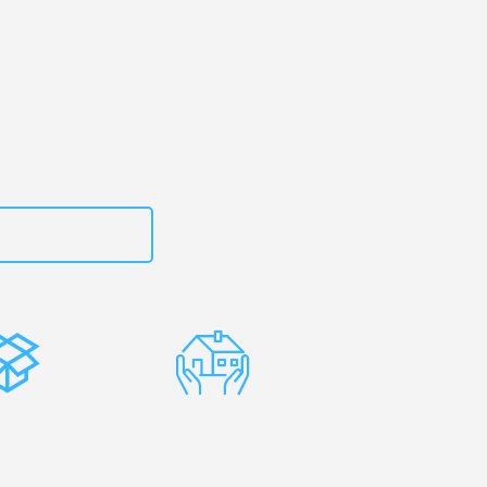
 Ihr
port!
zt
15792644499
stenlose
Erfahrene
rpackung
Umzugsprofis