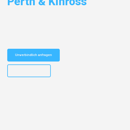
Perth & Kinross
Entdecken Sie das
#1 Umzugsunternehmen in Essen
– Ihr
vertrauenswürdiger Begleiter für Umzüge Essen Perth & Kinross!
Schnelle Antwort in garantiert unter 2 Minuten: Jetzt
unverbindlichen Kostenvoranschlag erhalten!
Unverbindlich anfragen
+4915792644499