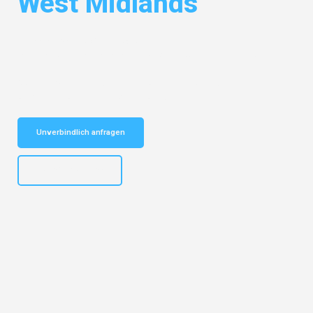
West Midlands
Entdecken Sie das
#1 Umzugsunternehmen in Essen
– Ihr
vertrauenswürdiger Begleiter für Umzüge Essen West Midlands!
Schnelle Antwort in garantiert unter 2 Minuten: Jetzt
unverbindlichen Kostenvoranschlag erhalten!
Unverbindlich anfragen
+4915792644499