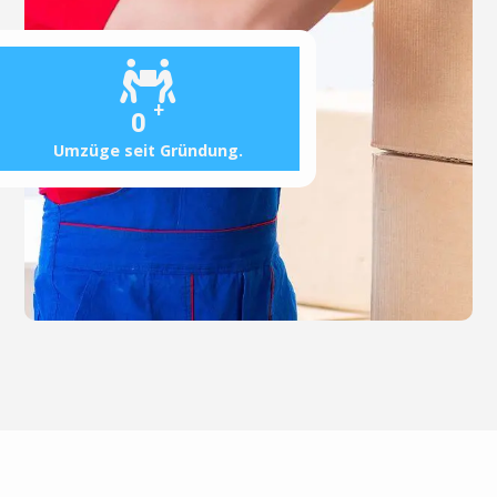
+
0
Umzüge seit Gründung.