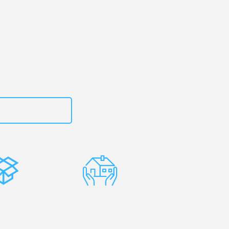
 Ihr
iye!
zt
15792644499
stenlose
Erfahrene
rpackung
Umzugsprofis