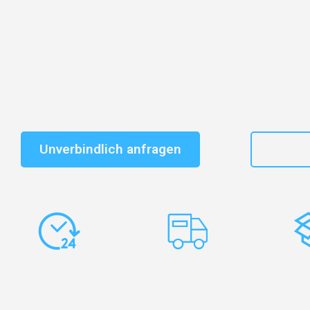
Entdecken Sie das
#1 Umzugsunternehmen in Essen
–
vertrauenswürdiger Begleiter für Umzüge Essen Osman
Schnelle Antwort in garantiert unter 2 Minuten: Jet
unverbindlichen Kostenvoranschlag erhalten!
Unverbindlich anfragen
+49
Express-
Europaweite
Ko
Abwicklung
Transporte
Ve