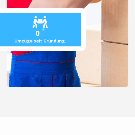
+
0
Umzüge seit Gründung.