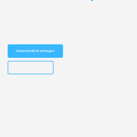
Entdecken Sie das
#1 Umzugsunternehmen in Essen
– Ihr
vertrauenswürdiger Begleiter für Umzüge Essen Aydin!
Schnelle Antwort in garantiert unter 2 Minuten: Jetzt
unverbindlichen Kostenvoranschlag erhalten!
Unverbindlich anfragen
+4915792644499