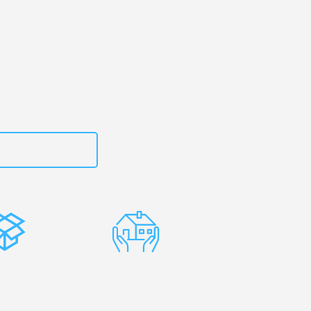
 Ihr
an!
zt
15792644499
stenlose
Erfahrene
rpackung
Umzugsprofis