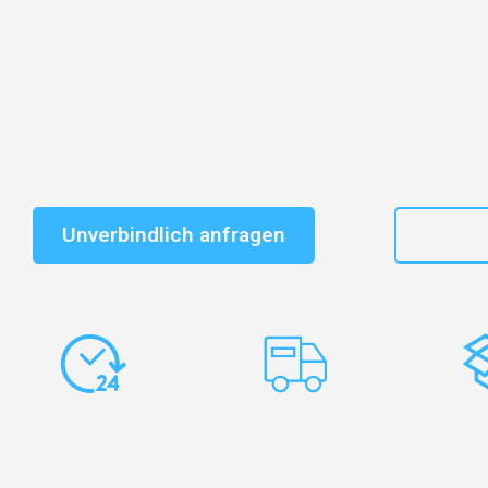
Entdecken Sie das
#1 Umzugsunternehmen in Essen
–
vertrauenswürdiger Begleiter für Umzüge Essen Karam
Schnelle Antwort in garantiert unter 2 Minuten: Jet
unverbindlichen Kostenvoranschlag erhalten!
Unverbindlich anfragen
+49
Express-
Europaweite
Ko
Abwicklung
Transporte
Ve