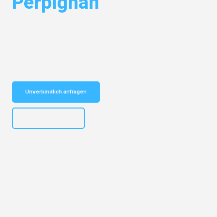
Perpignan
Entdecken Sie das
#1 Umzugsunternehmen in Essen
– Ihr
vertrauenswürdiger Begleiter für Umzüge Essen Perpignan!
Schnelle Antwort in garantiert unter 2 Minuten: Jetzt
unverbindlichen Kostenvoranschlag erhalten!
Unverbindlich anfragen
+4915792644499