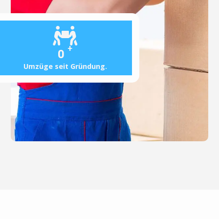
+
0
Umzüge seit Gründung.