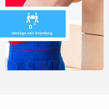
+
0
Umzüge seit Gründung.