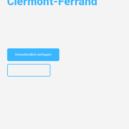
Clermont-Ferrand
Entdecken Sie das
#1 Umzugsunternehmen in Essen
– Ihr
vertrauenswürdiger Begleiter für Umzüge Essen Clermont-Ferrand!
Schnelle Antwort in garantiert unter 2 Minuten: Jetzt
unverbindlichen Kostenvoranschlag erhalten!
Unverbindlich anfragen
+4915792644499