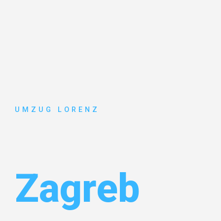
UMZUG LORENZ
Umzug Ess
Zagreb