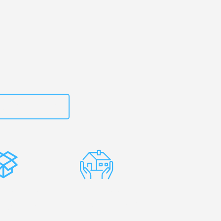
 Ihr
b!
zt
15792644499
stenlose
Erfahrene
rpackung
Umzugsprofis