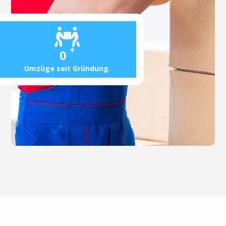
+
0
Umzüge seit Gründung.