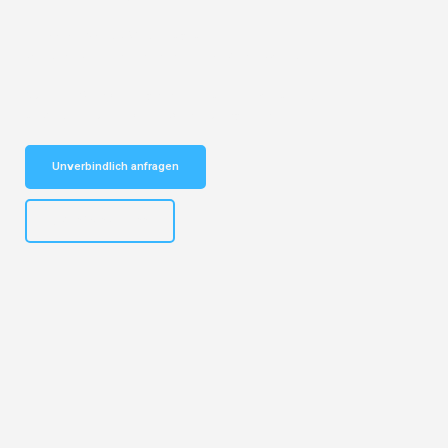
Entdecken Sie das
#1 Umzugsunternehmen in Essen
– Ihr
vertrauenswürdiger Begleiter für Umzüge Essen Tartu!
Schnelle Antwort in garantiert unter 2 Minuten: Jetzt
unverbindlichen Kostenvoranschlag erhalten!
Unverbindlich anfragen
+4915792644499