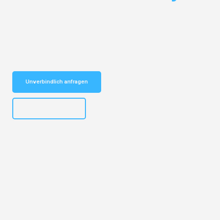
Entdecken Sie das
#1 Umzugsunternehmen in Essen
– Ihr
vertrauenswürdiger Begleiter für Umzüge Essen Kranj!
Schnelle Antwort in garantiert unter 2 Minuten: Jetzt
unverbindlichen Kostenvoranschlag erhalten!
Unverbindlich anfragen
+4915792644499