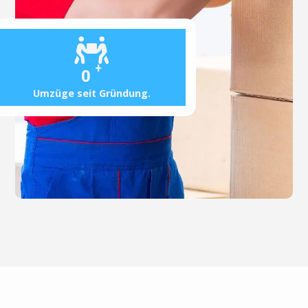
+
0
Umzüge seit Gründung.