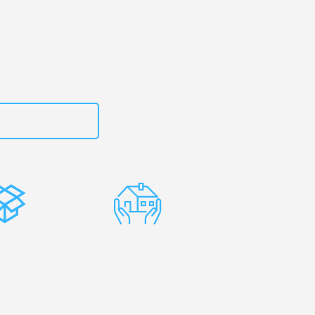
zt
15792644499
stenlose
Erfahrene
rpackung
Umzugsprofis