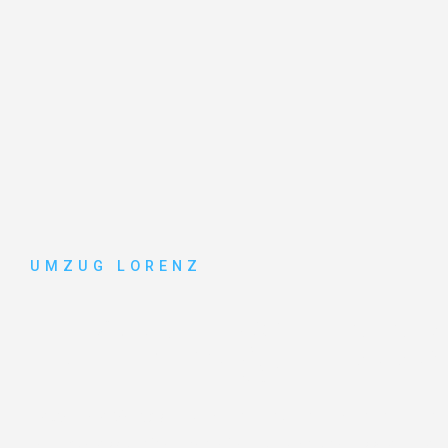
UMZUG LORENZ
Umzug Ess
Entdecken Sie das
#1 Umzugsunternehmen in Essen
–
vertrauenswürdiger Begleiter für Umzüge Essen Köln!