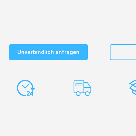
Schnelle Antwort in garantiert unter 2 Minuten: Jet
unverbindlichen Kostenvoranschlag erhalten!
Unverbindlich anfragen
+49
Express-
Europaweite
Ko
Abwicklung
Transporte
Ve