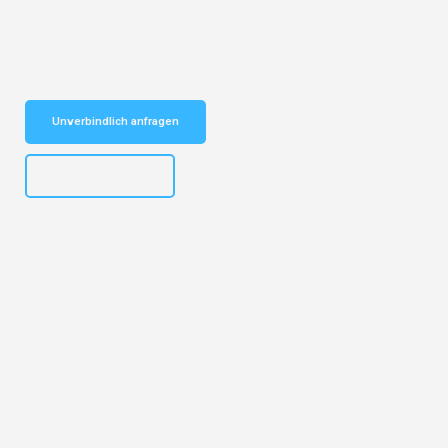
vertrauenswürdiger Begleiter für Umzüge Essen Charleroi!
Schnelle Antwort in garantiert unter 2 Minuten: Jetzt
unverbindlichen Kostenvoranschlag erhalten!
Unverbindlich anfragen
+4915792644499