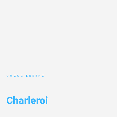
UMZUG LORENZ
Umzug Essen
Charleroi
Entdecken Sie das
#1 Umzugsunternehmen in Essen
– Ihr